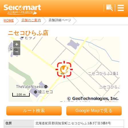
店舗詳細ページ
店舗のご案内
HOME
ニセコひらふ店
+
−
100 m
利用規約
ルート検索
Google Mapで見る
住所
北海道虻田郡倶知安町ニセコひらふ1条3丁目3番8号