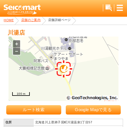
店舗詳細ページ
店舗のご案内
HOME
川湯店
+
−
100 m
利用規約
ルート検索
Google Mapで見る
住所
北海道川上郡弟子屈町川湯温泉1丁目57